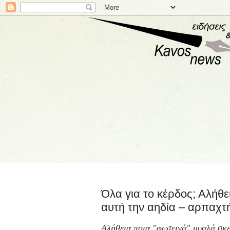
Όλα για το κέρδος; Αλήθ
αυτή την αηδία – αρπαχτή
Αλήθεια ποια "φωτεινά" μυαλά σκε