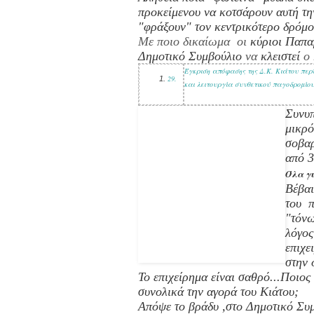
προκείμενου να κοτσάρουν αυτή τη
"φράξουν" τον κεντρικότερο δρόμο 
Με ποιο δικαίωμα οι
κύριοι Παπα
Δημοτικό Συμβούλιο
να
κλειστεί
ο
Έγκριση απόφασης της Δ.Κ. Κιάτου πε
29.
και λειτουργία συνθετικού παγοδρομίου,
Συνυπ
μικρό
σοβαρ
από 3
Όλα γ
Βέβαι
του π
"τόνω
λόγος
επιχε
στην 
Το επιχείρημα είναι σαθρό...Ποιος
συνολικά την αγορά του Κιάτου;
Απόψε το βράδυ ,στο Δημοτικό Συμ