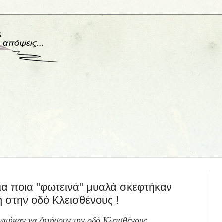
εια ποια "φωτεινά" μυαλά σκεφτήκαν
 στην οδό Κλεισθένους !
φτήκαν να ζητήσουν την οδό Κλεισθένους