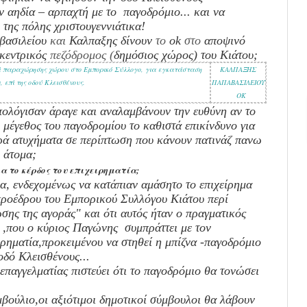
ν αηδία – αρπαχτή με το
παγοδρόμιο... και να
της πόλης χριστουγεννιάτικα!
βασιλείου
και
Καλπαξης δίνουν
το
ok
στο
αποψινό
κεντρικός
πεζόδρομος (
δημόσιος χώρος) του Κιάτου;
ρί παραχώρησης χώρου στο Εμπορικό Σύλλογο, για εγκατάσταση
ΚΑΛΠΑΞΗΣ
 επί της οδού Κλεισθένους.
ΠΑΠΑΒΑΣΙΛΕΙΟΥ
ΟΚ
ολόγισαν άραγε και αναλαμβάνουν την ευθύνη αν το
 μέγεθος του παγοδρομίου το καθιστά επικίνδυνο για
ά ατυχήματα σε περίπτωση που κάνουν πατινάζ πανω
 άτομα;
ια το κέρδος του επιχειρηματία;
α, ενδεχομένως να κατάπιαν αμάσητο το επιχείρημα
ροέδρου του Εμπορικού Συλλόγου Κιάτου περί
σης της αγοράς" και ότι αυτός ήταν ο πραγματικός
 ,που ο κύριος Παγώνης συμπράττει με τον
ιρηματία,προκειμένου να στηθεί η μπίζνα -παγοδρόμιο
οδό Κλεισθένους...
 επαγγελματίας πιστεύει ότι το παγοδρόμιο θα τονώσει
βούλιο,οι αξιότιμοι δημοτικοί σύμβουλοι θα λάβουν